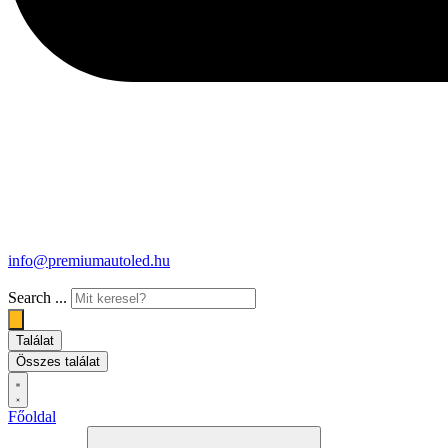
info@premiumautoled.hu
Search ...
Találat
Összes találat
Főoldal