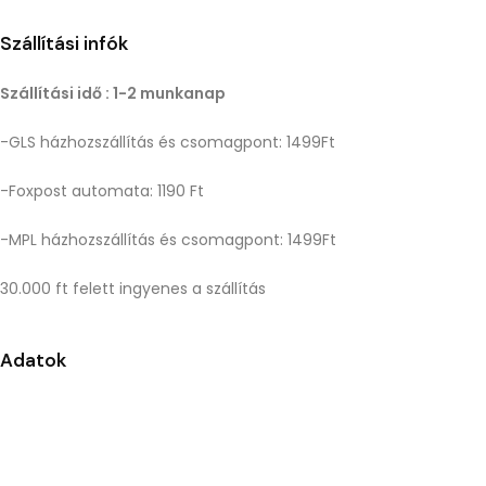
Szállítási infók
Szállítási idő : 1-2 munkanap
-GLS házhozszállítás és csomagpont: 1499Ft
-Foxpost automata: 1190 Ft
-MPL házhozszállítás és csomagpont: 1499Ft
30.000 ft felett ingyenes a szállítás
Adatok
Központi raktár címe: 2151 Fót, East Gate Business Park C/2
Fontos információ: A megadott címen nem tudunk
személyes átvételi lehetőséget biztosítani. Kérjük,