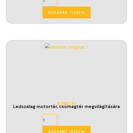
KOSÁRBA TESZEM
3.290
Ft
Ledszalag motortér, csomagtér megvilágítására
KOSÁRBA TESZEM