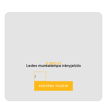
5.990
Ft
Ledes munkalámpa irányjelzős
KOSÁRBA TESZEM