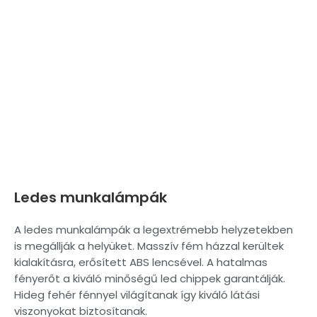
LEDES MUNKALÁMPÁK
Ledes munkalámpák
A ledes munkalámpák a legextrémebb helyzetekben
is megállják a helyüket. Masszív fém házzal kerültek
kialakításra, erősített ABS lencsével. A hatalmas
fényerőt a kiváló minőségű led chippek garantálják.
Hideg fehér fénnyel világítanak így kiváló látási
viszonyokat biztosítanak.