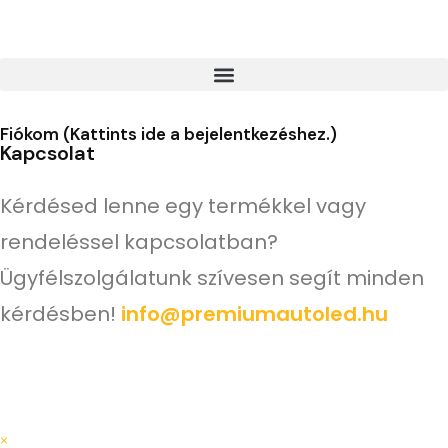
válasszon a kényelmes házhozszállítási vagy csomagpontra
szállítási lehetőségek közül.
Fiókom (Kattints ide a bejelentkezéshez.)
Kapcsolat
Kérdésed lenne egy termékkel vagy
rendeléssel kapcsolatban?
Ügyfélszolgálatunk szívesen segít minden
kérdésben!
info@premiumautoled.hu
×