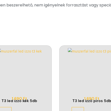
űen beszerelhető, nem igényelnek forrasztást vagy speci
1.690
Ft
1.690
Ft
T3 led izzó kék 5db
T3 led izzó piros 5d