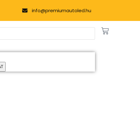
info@premiumautoled.hu
AT