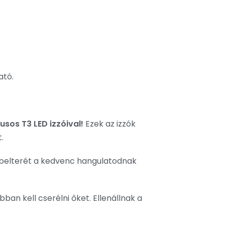
ató.
!
sos T3 LED izzóival!
Ezek az izzók
.
tód belterét a kedvenc hangulatodnak
an kell cserélni őket. Ellenállnak a