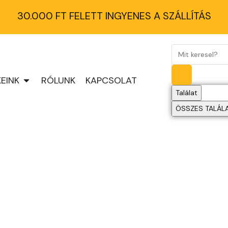
30.000 FT FELETT INGYENES A SZÁLLÍTÁS
EINK
RÓLUNK
KAPCSOLAT
Találat
ÖSSZES TALÁL
T3 LEDEK