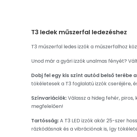
T3 ledek műszerfal ledezéshez
T3 műszerfal ledes izzók a műszerfalhoz kö
Unod már a gyári izzók unalmas fényét? Vál
Dobj fel egy kis színt autód belső terébe
tökéletesek a T3 foglalatú izzók cseréjére,
Színvariációk:
Válassz a hideg fehér, piros, 
megfelelően!
Tartósság:
A T3 LED izzók akár 25-szer hoss
rázkódásnak és a vibrációnak is, így tökéle