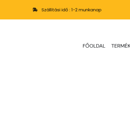
Szállítási idő : 1-2 munkanap
FŐOLDAL
TERMÉK