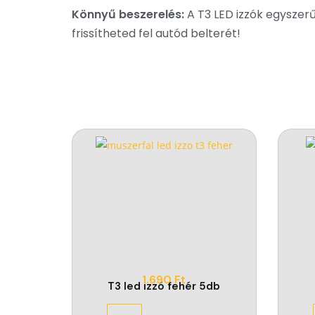
Könnyű beszerelés:
A T3 LED izzók egyszer
frissítheted fel autód belterét!
1.690
Ft
T3 led izzó fehér 5db