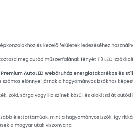
zépkonzolokhoz és kezelő felületek ledezéséhez használh
toztasd meg autód műszerfalának fényét T3 LED izzókkal
 a Premium AutoLED webáruház energiatakarékos és stílu
 és számos előnnyel járnak a hagyományos izzókhoz képest
kék, zöld, sárga vagy lila színek közül, és alakítsd át au
zabb élettartamúak, mint a hagyományos izzók, így ritkább
tesek a magyar utak viszonyaira.