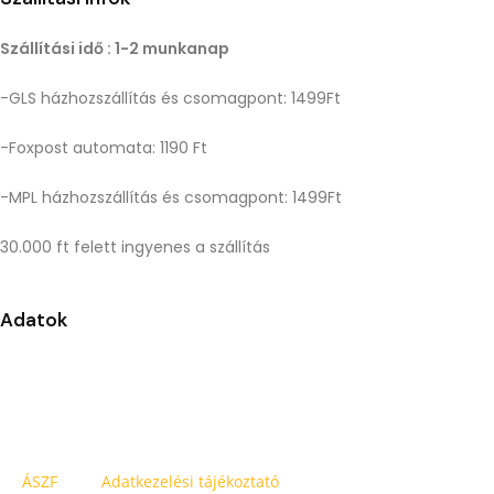
Szállítási idő : 1-2 munkanap
-GLS házhozszállítás és csomagpont: 1499Ft
-Foxpost automata: 1190 Ft
-MPL házhozszállítás és csomagpont: 1499Ft
30.000 ft felett ingyenes a szállítás
Adatok
Központi raktár címe: 2151 Fót, East Gate Business Park C/2
Fontos információ: A megadott címen nem tudunk személyes á
lehetőségek közül.
ÁSZF
Adatkezelési tájékoztató