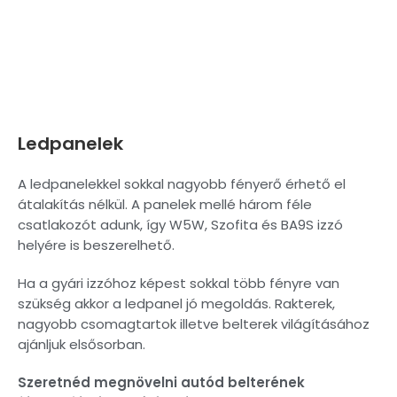
Ledpanelek
A ledpanelekkel sokkal nagyobb fényerő érhető el
átalakítás nélkül. A panelek mellé három féle
csatlakozót adunk, így W5W, Szofita és BA9S izzó
helyére is beszerelhető.
Ha a gyári izzóhoz képest sokkal több fényre van
szükség akkor a ledpanel jó megoldás. Rakterek,
nagyobb csomagtartok illetve belterek világításához
ajánljuk elsősorban.
Szeretnéd megnövelni autód belterének