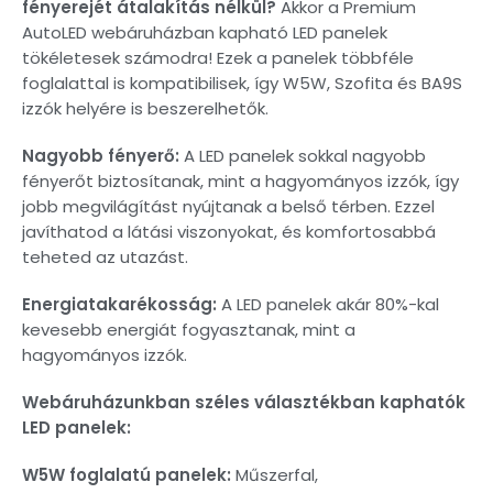
fényerejét átalakítás nélkül?
Akkor a Premium
AutoLED webáruházban kapható LED panelek
tökéletesek számodra! Ezek a panelek többféle
foglalattal is kompatibilisek, így W5W, Szofita és BA9S
izzók helyére is beszerelhetők.
Nagyobb fényerő:
A LED panelek sokkal nagyobb
fényerőt biztosítanak, mint a hagyományos izzók, így
jobb megvilágítást nyújtanak a belső térben. Ezzel
javíthatod a látási viszonyokat, és komfortosabbá
teheted az utazást.
Energiatakarékosság:
A LED panelek akár 80%-kal
kevesebb energiát fogyasztanak, mint a
hagyományos izzók.
Webáruházunkban széles választékban kaphatók
LED panelek:
W5W foglalatú panelek:
Műszerfal,