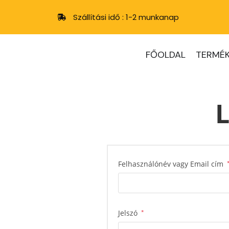
Szállítási idő : 1-2 munkanap
FŐOLDAL
TERMÉK
L
Felhasználónév vagy Email cím
Jelszó
*