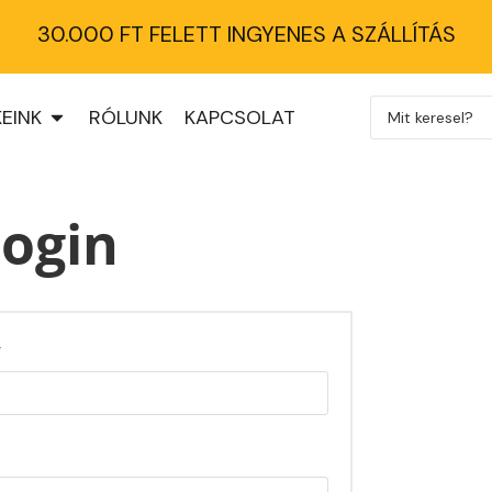
30.000 FT FELETT INGYENES A SZÁLLÍTÁS
EINK
RÓLUNK
KAPCSOLAT
ogin
*