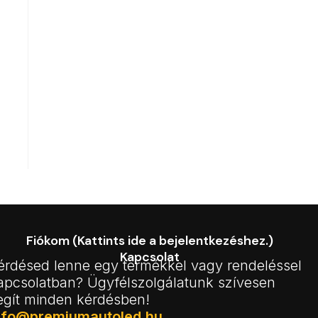
Fiókom (Kattints ide a bejelentkezéshez.)
Kapcsolat
érdésed lenne egy termékkel vagy rendeléssel
apcsolatban? Ügyfélszolgálatunk szívesen
egít minden kérdésben!
nfo@premiumautoled.hu