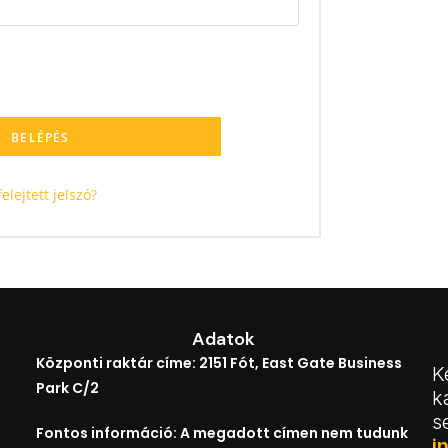
BELÉPÉS
felejtett jelszó?
Adatok
Központi raktár címe: 2151 Fót, East Gate Business
K
Park C/2
k
s
Fontos információ: A megadott címen nem tudunk
i