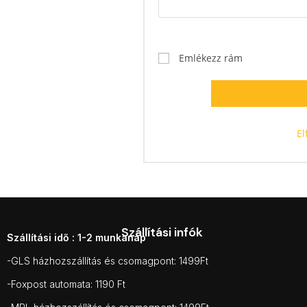
Emlékezz rám
El
Szállítási infók
Szállítási idő : 1-2 munkanap
-GLS házhozszállítás és csomagpont: 1499Ft
-Foxpost automata: 1190 Ft