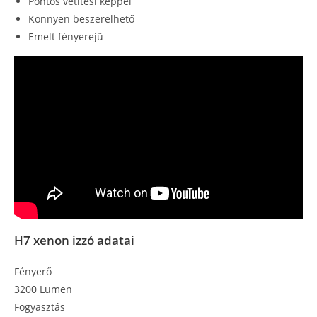
Pontos vetítési képpel
Könnyen beszerelhető
Emelt fényerejű
H7 xenon izzó adatai
Fényerő
3200 Lumen
Fogyasztás