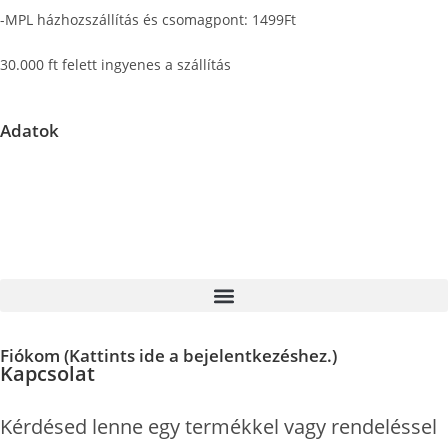
-MPL házhozszállítás és csomagpont: 1499Ft
30.000 ft felett ingyenes a szállítás
Adatok
Központi raktár címe: 2151 Fót, East Gate Business Park C/2
Fontos információ: A megadott címen nem tudunk személyes
átvételi lehetőséget biztosítani. Kérjük, válasszon a kényelmes
házhozszállítási vagy csomagpontra szállítási lehetőségek közül.
Fiókom (Kattints ide a bejelentkezéshez.)
Kapcsolat
Kérdésed lenne egy termékkel vagy rendeléssel