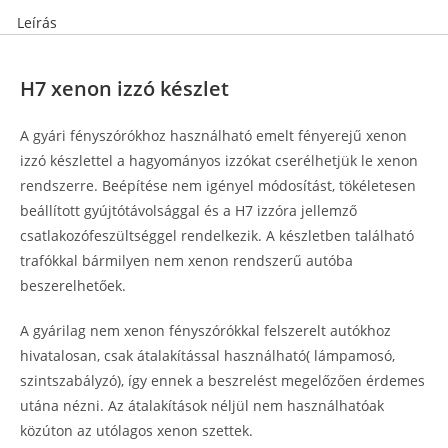
Leírás
H7 xenon izzó készlet
A gyári fényszórókhoz használható emelt fényerejű xenon
izzó készlettel a hagyományos izzókat cserélhetjük le xenon
rendszerre. Beépítése nem igényel módosítást, tökéletesen
beállított gyújtótávolsággal és a H7 izzóra jellemző
csatlakozófeszültséggel rendelkezik. A készletben található
trafókkal bármilyen nem xenon rendszerű autóba
beszerelhetőek.
A gyárilag nem xenon fényszórókkal felszerelt autókhoz
hivatalosan, csak átalakítással használható( lámpamosó,
szintszabályzó), így ennek a beszrelést megelőzően érdemes
utána nézni. Az átalakítások néljül nem használhatóak
közúton az utólagos xenon szettek.