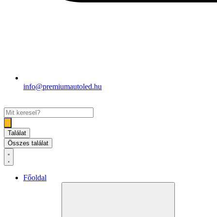
info@premiumautoled.hu
Search
...
Találat
Összes találat
Főoldal