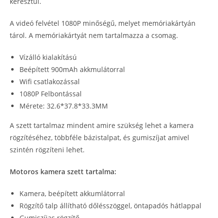
keresztül.
A videó felvétel 1080P minőségű, melyet memóriakártyán
tárol. A memóriakártyát nem tartalmazza a csomag.
Vízálló kialakítású
Beépített 900mAh akkmulátorral
Wifi csatlakozással
1080P Felbontással
Mérete: 32.6*37.8*33.3MM
A szett tartalmaz mindent amire szükség lehet a kamera
rögzítéséhez, többféle bázistalpat, és gumiszíjat amivel
szintén rögzíteni lehet.
Motoros kamera szett tartalma:
Kamera, beépített akkumlátorral
Rögzítő talp állítható dőlésszöggel, öntapadós hátlappal
Gumiszíjas rögzítő