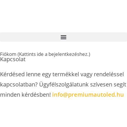
Fontos információ: A megadott címen nem tudunk személyes
átvételi lehetőséget biztosítani. Kérjük, válasszon a kényelmes
házhozszállítási vagy csomagpontra szállítási lehetőségek közül.
Fiókom (Kattints ide a bejelentkezéshez.)
Kapcsolat
Kérdésed lenne egy termékkel vagy rendeléssel
kapcsolatban? Ügyfélszolgálatunk szívesen segít
minden kérdésben!
info@premiumautoled.hu