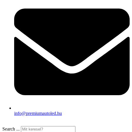
info@premiumautoled.hu
Search ...