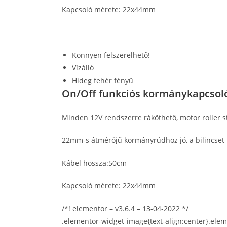
Kapcsoló mérete: 22x44mm
Könnyen felszerelhető!
Vízálló
Hideg fehér fényű
On/Off funkciós kormánykapcsol
Minden 12V rendszerre ráköthető, motor roller st
22mm-s átmérőjű kormányrúdhoz jó, a bilincset 
Kábel hossza:50cm
Kapcsoló mérete: 22x44mm
/*! elementor – v3.6.4 – 13-04-2022 */
.elementor-widget-image{text-align:center}.elem