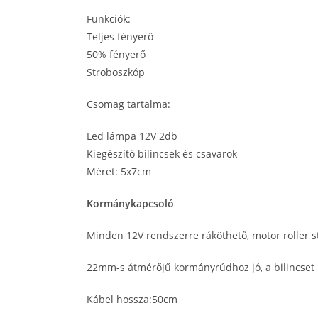
Funkciók:
Teljes fényerő
50% fényerő
Stroboszkóp
Csomag tartalma:
Led lámpa 12V 2db
Kiegészítő bilincsek és csavarok
Méret: 5x7cm
Kormánykapcsoló
Minden 12V rendszerre ráköthető, motor roller st
22mm-s átmérőjű kormányrúdhoz jó, a bilincset 
Kábel hossza:50cm