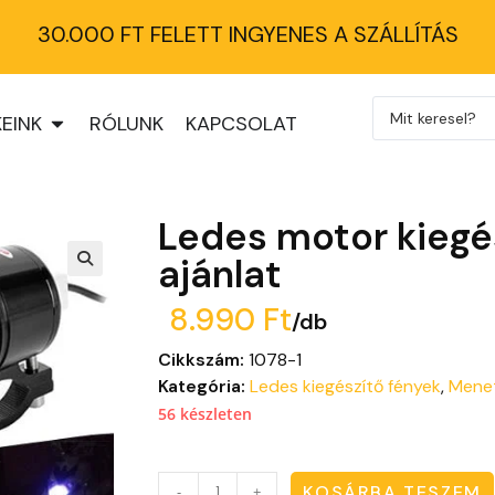
30.000 FT FELETT INGYENES A SZÁLLÍTÁS
EINK
RÓLUNK
KAPCSOLAT
Ledes motor kieg
ajánlat
8.990
Ft
/db
Cikkszám:
1078-1
Kategória:
Ledes kiegészítő fények
,
Menet
56 készleten
KOSÁRBA TESZEM
-
+