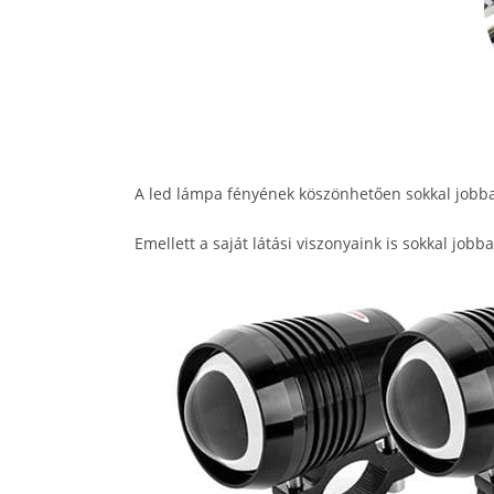
A led lámpa fényének köszönhetően sokkal jobb
Emellett a saját látási viszonyaink is sokkal job