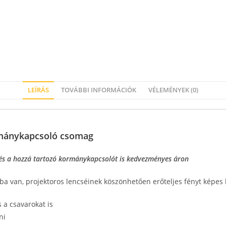
LEÍRÁS
TOVÁBBI INFORMÁCIÓK
VÉLEMÉNYEK (0)
rmánykapcsoló csomag
 és a hozzá tartozó kormánykapcsolót is kedvezményes áron
ba van, projektoros lencséinek köszönhetően erőteljes fényt képes 
s a csavarokat is
ni