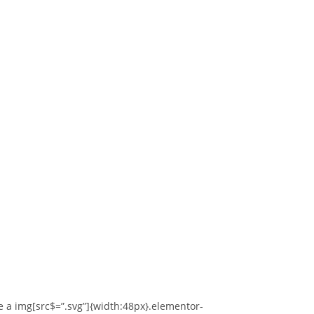
 a img[src$=”.svg”]{width:48px}.elementor-