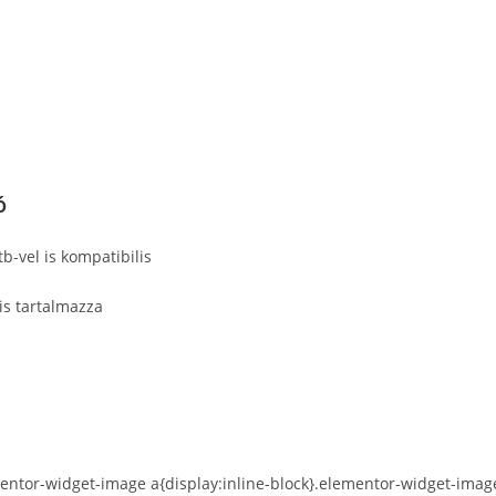
ó
b-vel is kompatibilis
is tartalmazza
entor-widget-image a{display:inline-block}.elementor-widget-image