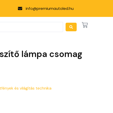
info@premiumautoled.hu
észítő lámpa csomag
fények és világítás technika