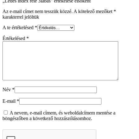
„Ledes index relé 3lábas” értékelése elsőként
Az e-mail címet nem tesszük közzé.
A kötelező mezőket
*
karakterrel jelöltük
A te értékelésed
*
Értékelésed
*
Név
*
E-mail
*
A nevem, e-mail címem, és weboldalcímem mentése a
böngészőben a következő hozzászólásomhoz.