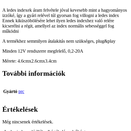
A ledes indexek áram felvétele jóval kevesebb mint a hagyományos
izzóké, így a gyári relével túl gyorsan fog villogni a ledes index
Ennek kiküszöbölésére lehet ilyen ledes indexhez való relére
kicserélni a régit, amellyel az index normális sebességgel fog
működni
A termékhez semmilyen átalakitás nem szükséges, plug&play
Minden 12V rendszerre megfelelő, 0,2-20A
Mérete: 4.6cmx2.6cmx3.4cm
További információk
Gyártó
prc
Értékelések
Még nincsenek értékelések.