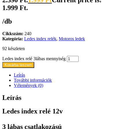
2.390 Ft.
1.999
Ft
Current price is:
1.999 Ft.
/db
Cikkszám:
240
Kategória:
Ledes index relék
,
Motoros ledek
92 készleten
Ledes index relé 3lábas mennyiség
Kosárba teszem
Leírás
További információk
Vélemények (0)
Leírás
Ledes index relé 12v
3 lábas csatlakozású