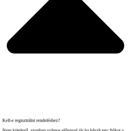
Kell-e regisztrálni rendeléshez?
Nem kötelező, azonban számos előnnyel jár ha készít egy fiókot a