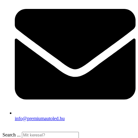
info@premiumautoled.hu
Search ...