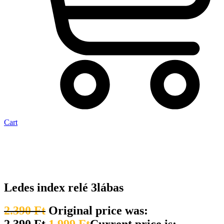
Cart
Ledes index relé 3lábas
2.390
Ft
Original price was: