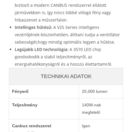
biztosít a modern CANBUS rendszerrel ellátott
járművekben is, így nincs többé villogó fény vagy
hibaüzenet a műszerfalon.
Intellinges hűtésű:
A V25 Series intelligens
vezérlőjének köszönhetően, állítani tudja a ventillátor
sebességét,hogy mindig optimális legyen a hűtése.
Legújabb LED technológia:
A 3570 LED chip
gondoskodik a stabil teljesítményről, az
energiahatékonyságról és a hosszú élettartamról.
TECHNIKAI ADATOK
Fényerő
25,000 lumen
Teljesítmény
140W-nak
megfelelő
Canbus rendszerrel
Igen