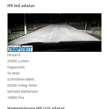
H9 led adatai:
Fényerő
25000 Lumen
Fogyasztás
55 Watt
Színhőmérséklet
6500K hideg fehér
Várható élettartam
10000 Óra
Hagyományos H9 izzó adatai: