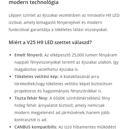
modern technológia
Lépjen szintet az éjszakai vezetésben az innovatív H9 LED
izzóval, amely kimagasló fényerejével és modern
funkcióival garantálja a tökéletes látási viszonyokat.
Miért a V25 H9 LED szettet válaszd?
Emelt fényerő:
Az elképesztő 25,000 lumen fényáram
nappali fényviszonyokat teremt az éjszakai utakon, így
magabiztos vezethetsz éjszaka is.
Tökéletes vetítési kép:
A kialakításánál arra
törekedtek,hogy tökéletes vetítési képet biztosítson
projektoros és hagyományos fényszórókkal is.
Tiszta fehér fény:
A 6500K színhőmérsékletű fény
hideg fehér árnyalatot biztosít, amely nemcsak
modern megjelenést ad járművének, hanem jobb
kontrasztot is ad.
CANBUS kompatibilis:
Az izzó hibamentes működést