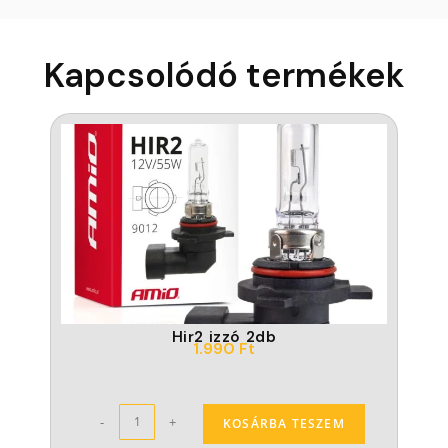
Kapcsolódó termékek
Hir2 izzó 2db
1.990
Ft
-
+
KOSÁRBA TESZEM