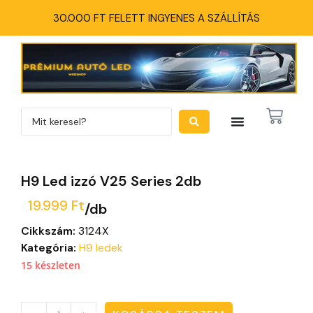
30.000 FT FELETT INGYENES A SZÁLLÍTÁS
H9 Led izzó V25 Series 2db
19.999
Ft
/db
Cikkszám:
3124X
Kategória:
H9 ledek
15 készleten