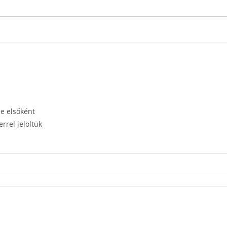
e elsőként
rrel jelöltük