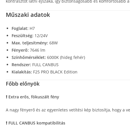
kontrasztot látni éjszaka, így biztonságosabb és komfortosabb a
Műszaki adatok
Foglalat:
H7
Feszültség:
12/24V
Max. teljesítmény:
68W
Fényerő:
7646 lm
Színhőmérséklet:
6000K (hideg fehér)
Rendszer:
FULL CANBUS
Kialakítás:
F25 PRO BLACK Edition
Főbb előnyök
❗ Extra erős, fókuszált fény
A nagy fényerő és az egyenletes vetítési kép biztosítja, hogy a 
❗ FULL CANBUS kompatibilitás