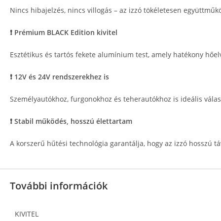
Nincs hibajelzés, nincs villogás – az izzó tökéletesen együttműk
❗ Prémium BLACK Edition kivitel
Esztétikus és tartós fekete alumínium test, amely hatékony hőelv
❗ 12V és 24V rendszerekhez is
Személyautókhoz, furgonokhoz és teherautókhoz is ideális válas
❗ Stabil működés, hosszú élettartam
A korszerű hűtési technológia garantálja, hogy az izzó hosszú tá
További információk
KIVITEL