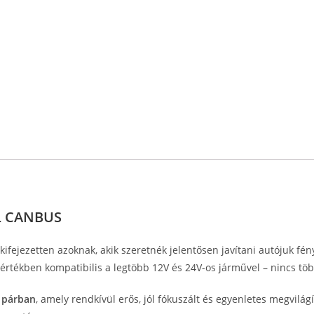
LL CANBUS
fejezetten azoknak, akik szeretnék jelentősen javítani autójuk fén
rtékben kompatibilis a legtöbb 12V és 24V-os járművel – nincs több
t
párban
, amely rendkívül erős, jól fókuszált és egyenletes megvilá