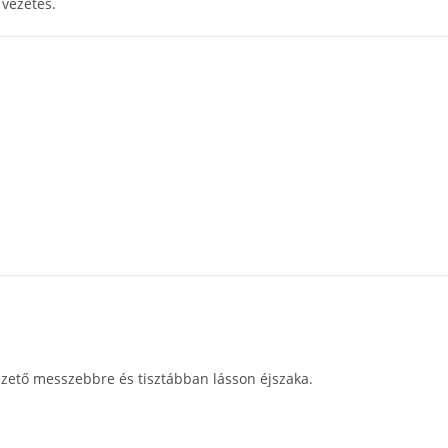
 vezetés.
vezető messzebbre és tisztábban lásson éjszaka.