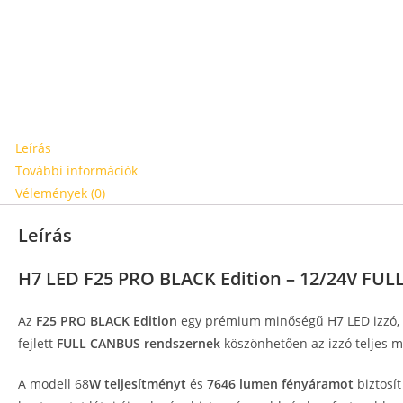
Leírás
További információk
Vélemények (0)
Leírás
H7 LED F25 PRO BLACK Edition – 12/24V FU
Az
F25 PRO BLACK Edition
egy prémium minőségű H7 LED izzó, ki
fejlett
FULL CANBUS rendszernek
köszönhetően az izzó teljes mé
A modell 68
W teljesítményt
és
7646 lumen fényáramot
biztosí