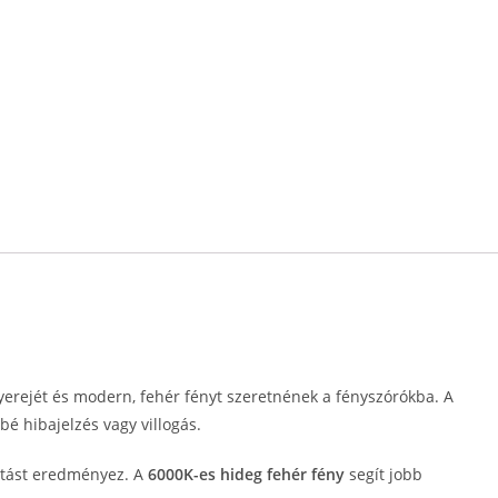
yerejét és modern, fehér fényt szeretnének a fényszórókba. A
é hibajelzés vagy villogás.
gítást eredményez. A
6000K-es hideg fehér fény
segít jobb