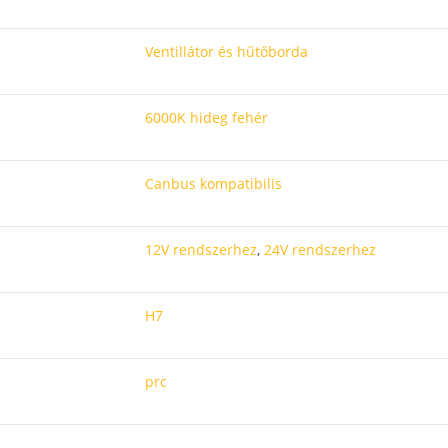
Ventillátor és hűtőborda
6000K hideg fehér
Canbus kompatibilis
12V rendszerhez
,
24V rendszerhez
H7
prc