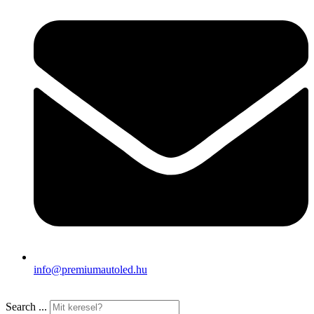
info@premiumautoled.hu
Search ...