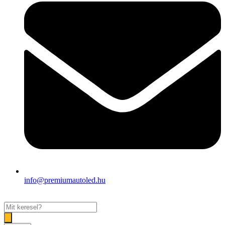
info@premiumautoled.hu
Search
...