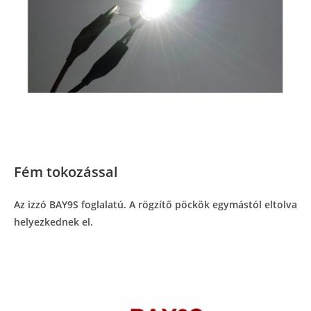
Fém tokozással
Az izzó BAY9S foglalatú. A rögzítő pöckök egymástól eltolva
helyezkednek el.