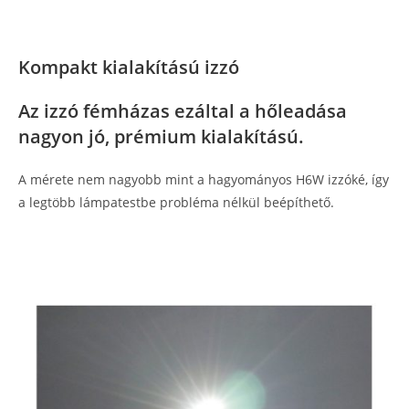
Kompakt kialakítású izzó
Az izzó fémházas ezáltal a hőleadása
nagyon jó, prémium kialakítású.
A mérete nem nagyobb mint a hagyományos H6W izzóké, így
a legtöbb lámpatestbe probléma nélkül beépíthető.