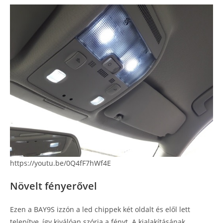
https://youtu.be/0Q4fF7hWf4E
Növelt fényerővel
Ezen a BAY9S izzón a led chippek két oldalt és elől lett
telepítve, így kiválóan szórja a fényt. A kialakításának