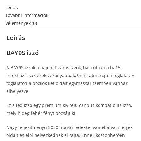
Leírás
További információk
Vélemények (0)
Leírás
BAY9S izzó
A BAY9S izzók a bajonettzáras izzók, hasonlóan a ba15s
izzókhoz, csak ezek vékonyabbak, 9mm átmérőjű a foglalat. A
foglalaton a pöckök két oldalt egymással szemben vannak
elhelyezve.
Ez a led izzó egy prémium kivitelű canbus kompatibilis izzó,
mely hideg fehér fényt bocsájt ki.
Nagy teljesítményű 3030 típusú ledekkel van ellátva, melyek
oldalt és elöl helyezkednek el rajta. Ennek köszönhetően