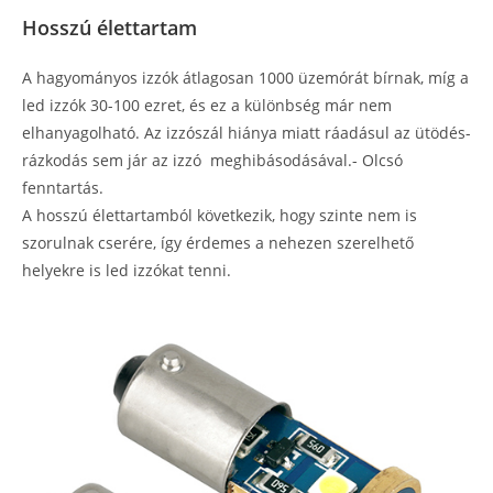
Hosszú élettartam
A hagyományos izzók átlagosan 1000 üzemórát bírnak, míg a
led izzók 30-100 ezret, és ez a különbség már nem
elhanyagolható. Az izzószál hiánya miatt ráadásul az ütödés-
rázkodás sem jár az izzó meghibásodásával.- Olcsó
fenntartás.
A hosszú élettartamból következik, hogy szinte nem is
szorulnak cserére, így érdemes a nehezen szerelhető
helyekre is led izzókat tenni.