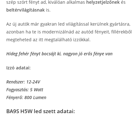
szép szórt fényt ad, kiválóan alkalmas
helyzetjelzőnek
és
beltérvilágításnak
is.
Az új autók már gyakran led világítással kerülnek gyártásra,
azonban ha te is modernizálnád az autód fényeit, fillérekből
megteheted az itt megtalálható izzókkal.
Hideg fehér fényt bocsájt ki, nagyon jó erős fénye van
Izzó adatai:
Rendszer: 12-24V
Fogyasztás: 5 Watt
Fényerő: 800 Lumen
BA9S H5W led szett adatai: