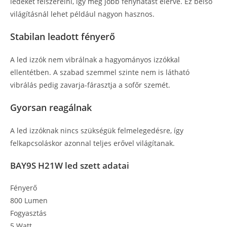
ledeket felszerelni, így még jobb fényhatást elérve. Ez belső
világításnál lehet például nagyon hasznos.
Stabilan leadott fényerő
A led izzók nem vibrálnak a hagyományos izzókkal
ellentétben. A szabad szemmel szinte nem is látható
vibrálás pedig zavarja-fárasztja a sofőr szemét.
Gyorsan reagálnak
A led izzóknak nincs szükségük felmelegedésre, így
felkapcsoláskor azonnal teljes erővel világítanak.
BAY9S H21W led szett adatai
Fényerő
800 Lumen
Fogyasztás
5 Watt