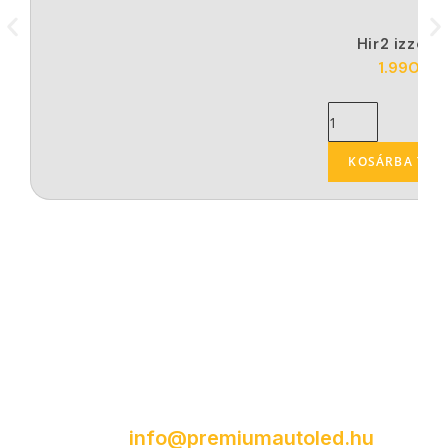
Hir2 izzó 2
1.990
Ft
KOSÁRBA TES
Fiókom (Kattints ide a bejelentkezéshez.)
Kapcsolat
Kérdésed lenne egy termékkel vagy
rendeléssel kapcsolatban?
Ügyfélszolgálatunk szívesen segít minden
kérdésben!
info@premiumautoled.hu