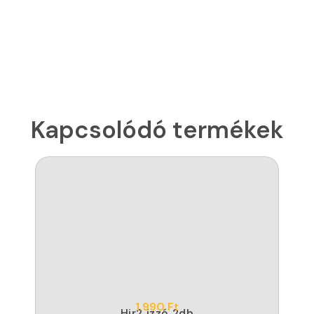
Kapcsolódó termékek
1.990
Ft
Hir2 izzó 2db