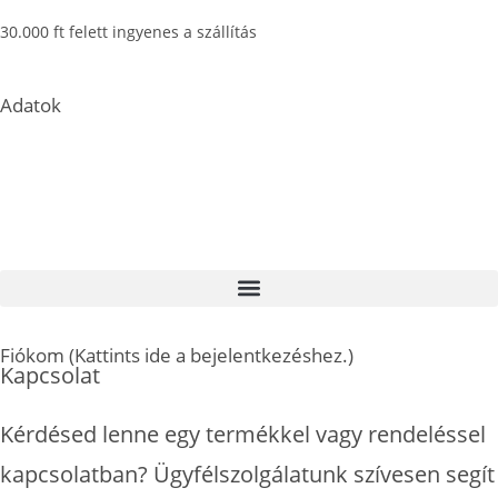
30.000 ft felett ingyenes a szállítás
Adatok
Központi raktár címe: 2151 Fót, East Gate Business Park C/2
Fontos információ: A megadott címen nem tudunk személyes
átvételi lehetőséget biztosítani. Kérjük, válasszon a kényelmes
házhozszállítási vagy csomagpontra szállítási lehetőségek közül.
Fiókom (Kattints ide a bejelentkezéshez.)
Kapcsolat
Kérdésed lenne egy termékkel vagy rendeléssel
kapcsolatban? Ügyfélszolgálatunk szívesen segít