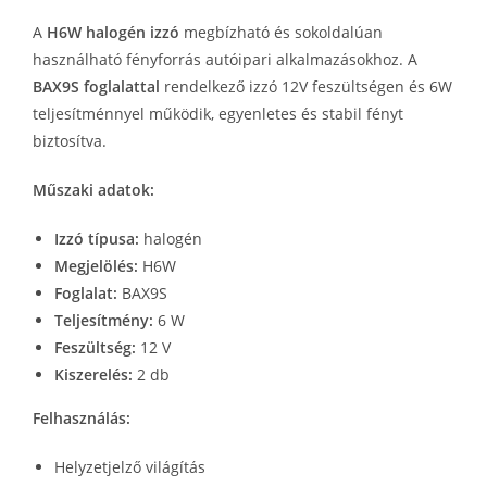
A
H6W halogén izzó
megbízható és sokoldalúan
használható fényforrás autóipari alkalmazásokhoz. A
BAX9S foglalattal
rendelkező izzó 12V feszültségen és 6W
teljesítménnyel működik, egyenletes és stabil fényt
biztosítva.
Műszaki adatok:
Izzó típusa:
halogén
Megjelölés:
H6W
Foglalat:
BAX9S
Teljesítmény:
6 W
Feszültség:
12 V
Kiszerelés:
2 db
Felhasználás:
Helyzetjelző világítás