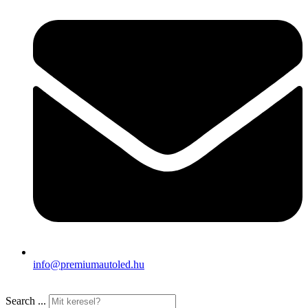
info@premiumautoled.hu
Search ...