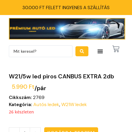
30.000 FT FELETT INGYENES A SZÁLLÍTÁS
W21/5w led piros CANBUS EXTRA 2db
5.990
Ft
/pár
Cikkszám:
2769
Kategória:
Autós ledek
,
W21W ledek
26 készleten