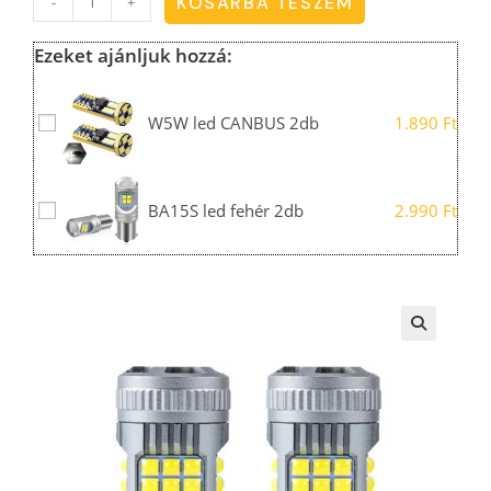
KOSÁRBA TESZEM
-
+
Ezeket ajánljuk hozzá:
W5W led CANBUS 2db
1.890
Ft
BA15S led fehér 2db
2.990
Ft
🔍