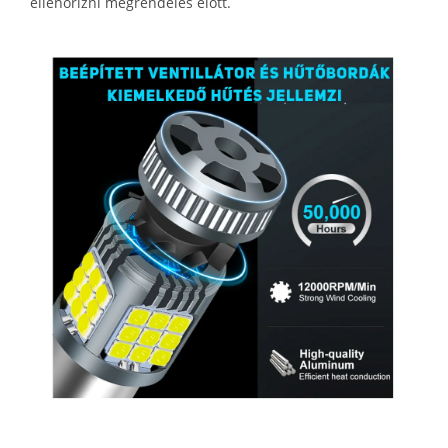
ellenőrizni megrendelés elött.