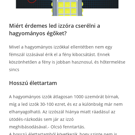
Miért érdemes led izzóra cserélni a
hagyományos égőket?
Mivel a hagyományos izzókkal ellentétben nem egy
fémszál izzásával érik el a fény kibocsátást. Ennek
köszönhetően a fény is jobban hasznosul, és hőtermelése
sincs
Hosszú élettartam
A hagyományos izzók átlagosan 1000 üzemórát bírnak,
míg a led izzók 30-100 ezret, és ez a különbség már nem
elhanyagolható. Az izzószál hiánya miatt ráadásul az
ütödés-rázkodás sem jár az izzó
meghibásodásával.- Olcsó fenntartás.
A hosszú élettartamból következik, hogy szinte nem is