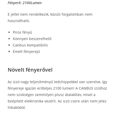
Fényerő: 2100Lumen
E jellel nem rendelkezik, közúti forgalomban nem
használható.
Piros​ fényű
Könnyen beszerelhető
Canbus kompatibilis
Emelt fényerejű
Növelt fényerővel
Az izzó nagy teljesítményű ledchippekkel van szerelve, így
fényereje igazán erőteljes 2100 lumen! A CANBUS izzóhoz
nem szükséges semmilyen plusz átalakítás, mivel a
beépített elektronika vezérli. Az izzó csere után nem jelez
hibakódot.