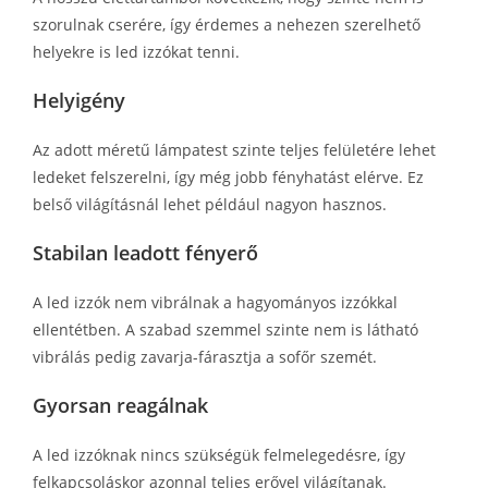
szorulnak cserére, így érdemes a nehezen szerelhető
helyekre is led izzókat tenni.
Helyigény
Az adott méretű lámpatest szinte teljes felületére lehet
ledeket felszerelni, így még jobb fényhatást elérve. Ez
belső világításnál lehet például nagyon hasznos.
Stabilan leadott fényerő
A led izzók nem vibrálnak a hagyományos izzókkal
ellentétben. A szabad szemmel szinte nem is látható
vibrálás pedig zavarja-fárasztja a sofőr szemét.
Gyorsan reagálnak
A led izzóknak nincs szükségük felmelegedésre, így
felkapcsoláskor azonnal teljes erővel világítanak.