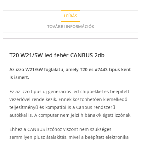
LEÍRÁS
TOVÁBBI INFORMÁCIÓK
T20 W21/5W led fehér CANBUS 2db
Az izzó W21/5W foglalatú, amely T20 és #7443 típus ként
is ismert.
Ez az izzó típus új generációs led chippekkel és beépített
vezérlővel rendelkezik. Ennek köszönhetően kiemelkedő
teljesítményű és kompatibilis a Canbus rendszerű
autókkal is. A computer nem jelzi hibának/kiégett izzónak.
Ehhez a CANBUS izzóhoz viszont nem szükséges
semmilyen plusz átalakítás, mivel a beépített elektronika