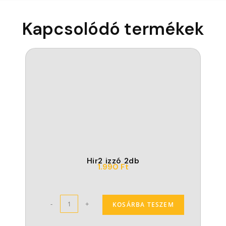
Kapcsolódó termékek
Hir2 izzó 2db
1.990
Ft
-
+
KOSÁRBA TESZEM