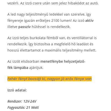
vezérli. Az izzó csere után sem jelez hibakódot az autó.
A led nagy teljesítményű ledekkel van szerelve, így
fényereje igazán erőteljes 2100 lumen! Az izzó
aktív
illetve
passzív
hűtéssel is rendelkezik.
Az izzó teljes burkolata fémből van, és ventillátorral is
rendelkezik. Így biztosítva a megfelelő hő leadást és
hosszú élettartamot a maximális teljesítmény mellett.
Az izzót elsősorban
menetfénybe
helyzetjelző-
fék
lámpába
ajánljuk.
Fehér fényt bocsájt ki, nagyon jó erős fénye van
Izzó adatai:
Rendszer: 12V-24V
Fogyasztás: 21 Watt