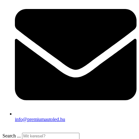
info@premiumautoled.hu
Search ...