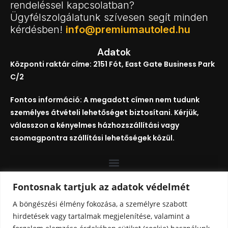
rendeléssel kapcsolatban?
Ügyfélszolgálatunk szívesen segít minden
kérdésben!
info@premiumautoled.hu
Adatok
Központi raktár címe: 2151 Fót, East Gate Business Park
C/2
Fontos információ: A megadott címen nem tudunk
személyes átvételi lehetőséget biztosítani. Kérjük,
válasszon a kényelmes házhozszállítási vagy
csomagpontra szállítási lehetőségek közül.
Fontosnak tartjuk az adatok védelmét
Szállítási infók
Szállítási idő : 1-2 munkanap
A böngészési élmény fokozása, a személyre szabott
-GLS házhozszállítás és csomagpont: 1499Ft
hirdetések vagy tartalmak megjelenítése, valamint a