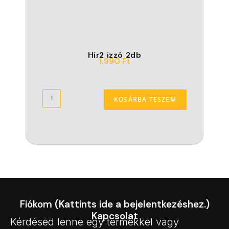
Hir2 izzó 2db
1.990
Ft
KOSÁRBA TESZEM
Fiókom (Kattints ide a bejelentkezéshez.)
Kapcsolat
Kérdésed lenne egy termékkel vagy