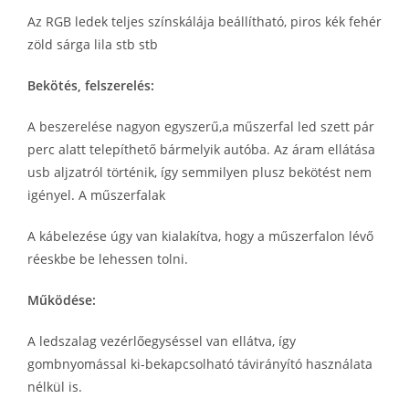
Az RGB ledek teljes színskálája beállítható, piros kék fehér
zöld sárga lila stb stb
Bekötés, felszerelés:
A beszerelése nagyon egyszerű,a műszerfal led szett pár
perc alatt telepíthető bármelyik autóba. Az áram ellátása
usb aljzatról történik, így semmilyen plusz bekötést nem
igényel. A műszerfalak
A kábelezése úgy van kialakítva, hogy a műszerfalon lévő
réeskbe be lehessen tolni.
Működése:
A ledszalag vezérlőegyséssel van ellátva, így
gombnyomással ki-bekapcsolható távirányító használata
nélkül is.