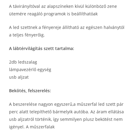
A távirányítóval az alapszíneken kívül különböző zene
ütemére reagáló programok is beállíthatóak
A led szettnek a fényereje állítható az egészen halványtól
a teljes fényerőig.
A lábtérvilágítás szett tartalma:
2db ledszalag
lámpavezérlő egység
usb aljzat
Bekötés, felszerelés:
A beszerelése nagyon egyszerű,a műszerfal led szett pár
perc alatt telepíthető bármelyik autóba. Az áram ellátása
usb aljzatról történik, így semmilyen plusz bekötést nem
igényel. A műszerfalak