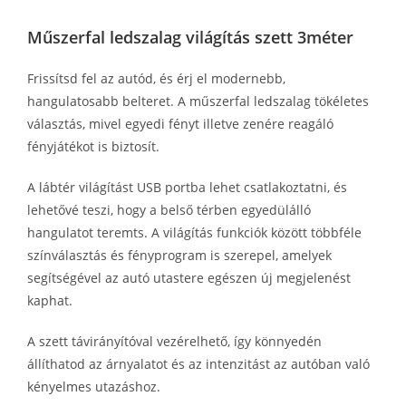
Műszerfal ledszalag világítás szett 3méter
Frissítsd fel az autód, és érj el modernebb,
hangulatosabb belteret. A műszerfal ledszalag tökéletes
választás, mivel egyedi fényt illetve zenére reagáló
fényjátékot is biztosít.
A lábtér világítást USB portba lehet csatlakoztatni, és
lehetővé teszi, hogy a belső térben egyedülálló
hangulatot teremts. A világítás funkciók között többféle
színválasztás és fényprogram is szerepel, amelyek
segítségével az autó utastere egészen új megjelenést
kaphat.
A szett távirányítóval vezérelhető, így könnyedén
állíthatod az árnyalatot és az intenzitást az autóban való
kényelmes utazáshoz.