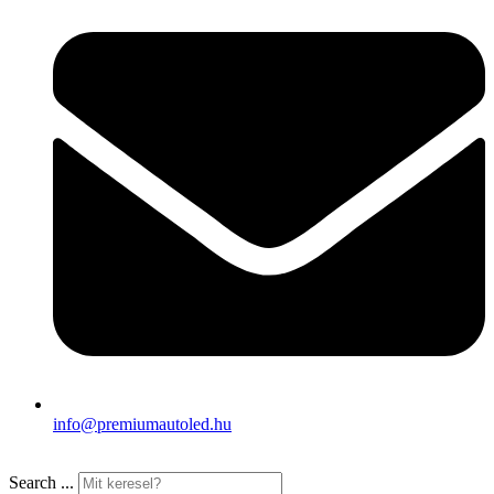
info@premiumautoled.hu
Search ...