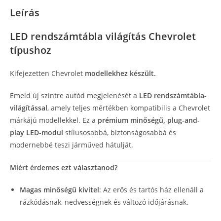
Leírás
LED rendszámtábla világítás Chevrolet
típushoz
Kifejezetten Chevrolet
modellekhez készült.
Emeld új szintre autód megjelenését a
LED rendszámtábla-
világítással
, amely teljes mértékben kompatibilis a Chevrolet
márkájú modellekkel. Ez a
prémium minőségű, plug-and-
play LED-modul
stílusosabbá, biztonságosabbá és
modernebbé teszi járműved hátulját.
Miért érdemes ezt választanod?
Magas minőségű kivitel
: Az erős és tartós ház ellenáll a
rázkódásnak, nedvességnek és változó időjárásnak.