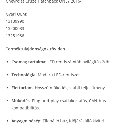
Chevrolet Cruze Hatchback ONLY 2016-
Gyári OEM:
13139990
13200083
13251936
Terméktulajdonságok röviden
Csomag tartalma
: LED rendszámtáblavilágítás 2db
Technológia
: Modern LED-rendszer.
Élettartam
: Hosszú működés, stabil teljesítmény.
Működés
: Plug-and-play csatlakoztatás, CAN-bus
kompatibilitás.
Anyagminőség
: Ellenálló ház, időjárásálló kivitel.