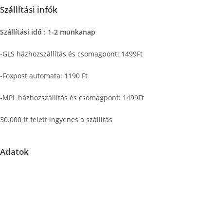
Szállítási infók
Szállítási idő : 1-2 munkanap
-GLS házhozszállítás és csomagpont: 1499Ft
-Foxpost automata: 1190 Ft
-MPL házhozszállítás és csomagpont: 1499Ft
30.000 ft felett ingyenes a szállítás
Adatok
Központi raktár címe: 2151 Fót, East Gate Business Park C/2
Fontos információ: A megadott címen nem tudunk személyes
átvételi lehetőséget biztosítani. Kérjük, válasszon a kényelmes
házhozszállítási vagy csomagpontra szállítási lehetőségek közül.