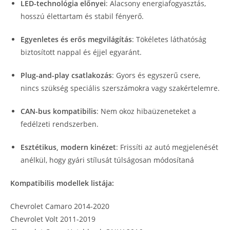
LED-technológia előnyei
: Alacsony energiafogyasztás,
hosszú élettartam és stabil fényerő.
Egyenletes és erős megvilágítás
: Tökéletes láthatóság
biztosított nappal és éjjel egyaránt.
Plug-and-play csatlakozás
: Gyors és egyszerű csere,
nincs szükség speciális szerszámokra vagy szakértelemre.
CAN-bus kompatibilis
: Nem okoz hibaüzeneteket a
fedélzeti rendszerben.
Esztétikus, modern kinézet
: Frissíti az autó megjelenését
anélkül, hogy gyári stílusát túlságosan módosítaná
Kompatibilis modellek listája:
Chevrolet Camaro 2014-2020
Chevrolet Volt 2011-2019