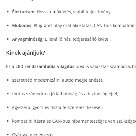
Élettartam
: Hosszú működés, stabil teljesítmény.
Működés
: Plug-and-play csatlakoztatás, CAN-bus kompatibili
Anyagminőség
: Ellenálló ház, időjárásálló kivitel.
Kinek ajánljuk?
Ez a
LED rendszámtábla-világítás
ideális választás számodra, h
szeretnéd modernizálni autód megjelenését,
fontos számodra a jó láthatóság és a biztonság éjjel,
egyszerű, gyors és tiszta felszerelést keresel,
kompatibilitásra és CAN-bus hibamentességre van szüksége
Gyárival megegyező