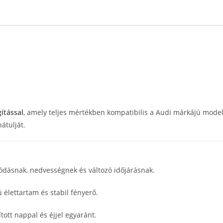
ítással
, amely teljes mértékben kompatibilis a Audi márkájú model
átulját.
zkódásnak, nedvességnek és változó időjárásnak.
 élettartam és stabil fényerő.
ított nappal és éjjel egyaránt.