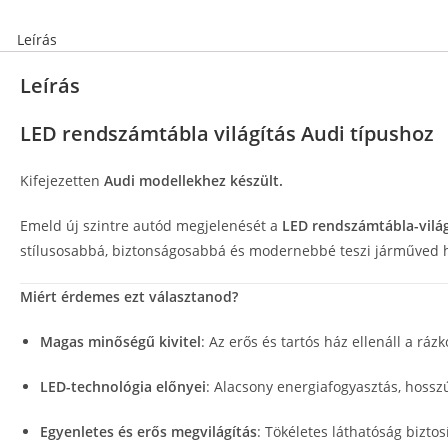
Leírás
Leírás
LED rendszámtábla világítás Audi típushoz
Kifejezetten
Audi modellekhez készült.
Emeld új szintre autód megjelenését a
LED rendszámtábla-világ
stílusosabbá, biztonságosabbá és modernebbé teszi járműved h
Miért érdemes ezt választanod?
Magas minőségű kivitel
: Az erős és tartós ház ellenáll a rá
LED-technológia előnyei
: Alacsony energiafogyasztás, hosszú
Egyenletes és erős megvilágítás
: Tökéletes láthatóság biztos