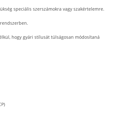
szükség speciális szerszámokra vagy szakértelemre.
 rendszerben.
nélkül, hogy gyári stílusát túlságosan módosítaná
CP)