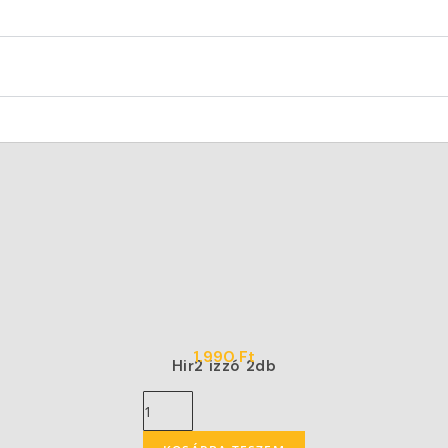
1.990
Ft
Hir2 izzó 2db