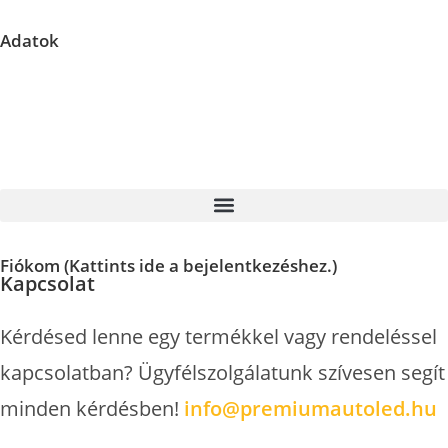
Adatok
Központi raktár címe: 2151 Fót, East Gate Business Park C/2
Fontos információ: A megadott címen nem tudunk személyes
átvételi lehetőséget biztosítani. Kérjük, válasszon a kényelmes
házhozszállítási vagy csomagpontra szállítási lehetőségek közül.
Fiókom (Kattints ide a bejelentkezéshez.)
Kapcsolat
Kérdésed lenne egy termékkel vagy rendeléssel
kapcsolatban? Ügyfélszolgálatunk szívesen segít
minden kérdésben!
info@premiumautoled.hu