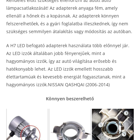
Rendelés elött szükséges ellenőrizni az adott autó
lámpacsatlakozását! Az adapterek anyaga fém, amely
ellenáll a hőnek és a kopásnak. Az adapterek könnyen
felszerelhetőek, és a gyári foglalatba illeszkednek, így nem
szükséges semmilyen átalakítás vagy módosítás az autóban.
A H7 LED befogató adapterek használata több előnnyel jár.
Az LED izzók általában jobb fényerejűek, mint a
hagyományos izzók, így az autó világítása erősebb és
hatékonyabb lehet. Az LED izzók emellett hosszabb
élettartamúak és kevesebb energiát fogyasztanak, mint a
hagyományos izzók.NISSAN QASHQAI (2006-2014)
Könnyen beszerelhető