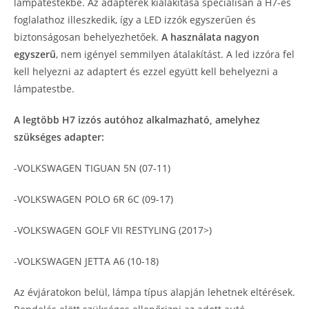
lámpatestekbe. Az adapterek kialakítása speciálisan a H7-es
foglalathoz illeszkedik, így a LED izzók egyszerűen és
biztonságosan behelyezhetőek.
A használata nagyon
egyszerű
, nem igényel semmilyen átalakítást. A led izzóra fel
kell helyezni az adaptert és ezzel együtt kell behelyezni a
lámpatestbe.
A legtöbb H7 izzós autóhoz alkalmazható, amelyhez
szükséges adapter:
-VOLKSWAGEN TIGUAN 5N (07-11)
-VOLKSWAGEN POLO 6R 6C (09-17)
-VOLKSWAGEN GOLF VII RESTYLING (2017>)
-VOLKSWAGEN JETTA A6 (10-18)
Az évjáratokon belül, lámpa típus alapján lehetnek eltérések.