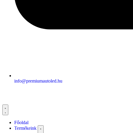
info@premiumautoled.hu
Főoldal
Termékeink