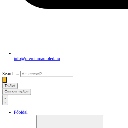
info@premiumautoled.hu
Search ...
Találat
Összes találat
Főoldal