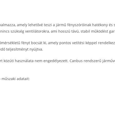
lkalmazza, amely lehetővé teszi a jármű fényszóróinak hatékony és s
 nincs szükség ventilátorokra, ami hosszú távú, stabil működést gar
érsékletű fényt bocsát ki, amely pontos vetítési képpel rendelkezik
ő teljesítményt nyújtva.
ért közúti használata nem engedélyezett. Canbus rendszerű járműve
b műszaki adatait: