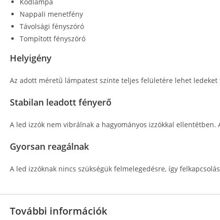
Ködlámpa
Nappali menetfény
Távolsági fényszóró
Tompított fényszóró
Helyigény
Az adott méretű lámpatest szinte teljes felületére lehet ledeket
Stabilan leadott fényerő
A led izzók nem vibrálnak a hagyományos izzókkal ellentétben. 
Gyorsan reagálnak
A led izzóknak nincs szükségük felmelegedésre, így felkapcsolásk
További információk