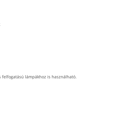
k
ós felfogatású lámpákhoz is használható.