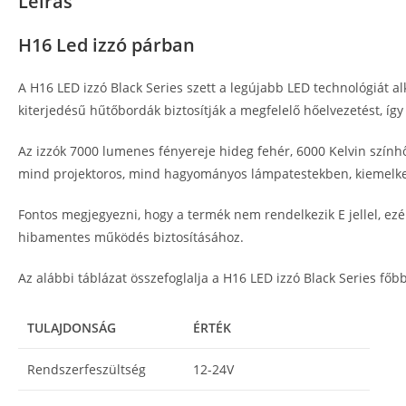
Leírás
H16 Led izzó párban
A H16 LED izzó Black Series szett a legújabb LED technológiát a
kiterjedésű hűtőbordák biztosítják a megfelelő hőelvezetést, így
Az izzók 7000 lumenes fényereje hideg fehér, 6000 Kelvin színhőm
mind projektoros, mind hagyományos lámpatestekben, kiemelked
Fontos megjegyezni, hogy a termék nem rendelkezik E jellel, ez
hibamentes működés biztosításához.
Az alábbi táblázat összefoglalja a H16 LED izzó Black Series főb
TULAJDONSÁG
ÉRTÉK
Rendszerfeszültség
12-24V