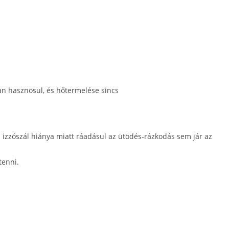
an hasznosul, és hőtermelése sincs
 izzószál hiánya miatt ráadásul az ütödés-rázkodás sem jár az
tenni.