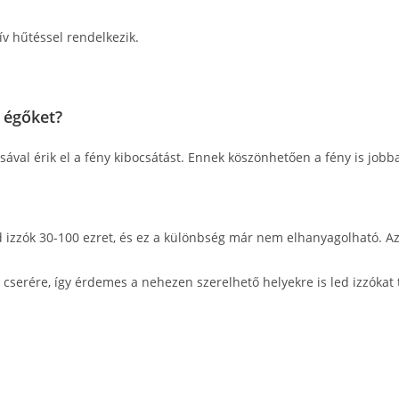
ív hűtéssel rendelkezik.
 égőket?
ával érik el a fény kibocsátást. Ennek köszönhetően a fény is jobb
 izzók 30-100 ezret, és ez a különbség már nem elhanyagolható. Az
 cserére, így érdemes a nehezen szerelhető helyekre is led izzókat 