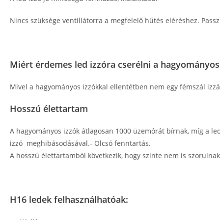
Nincs szüksége ventillátorra a megfelelő hűtés eléréshez. Passz
Miért érdemes led izzóra cserélni a hagyományos
Mivel a hagyományos izzókkal ellentétben nem egy fémszál izzás
Hosszú élettartam
A hagyományos izzók átlagosan 1000 üzemórát bírnak, míg a led
izzó meghibásodásával.- Olcsó fenntartás.
A hosszú élettartamból következik, hogy szinte nem is szorulnak
H16 ledek felhasználhatóak: