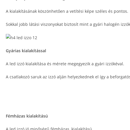
A kialakításának köszönhetően a vetítési képe széles és pontos.
Sokkal jobb látási viszonyokat biztosít mint a gyári halogén izzó
Gyárias kialakítással
A led izzó kialakítása és mérete megegyezik a gyári izzókéval.
A csatlakozó saruk az izzó alján helyezkednek el így a beforgat
Fémházas kialakítású
A led izzó jó minőségű fémházas, kialakítású.