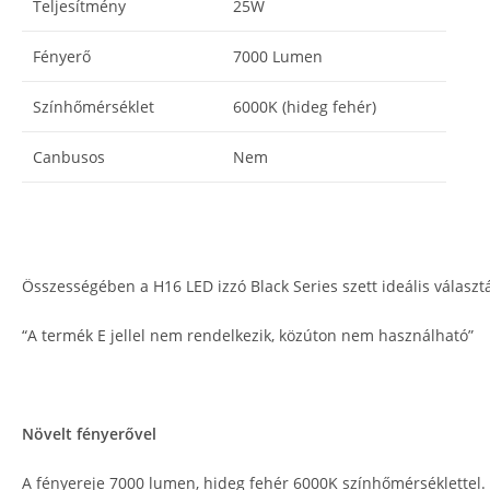
Teljesítmény
25W
Fényerő
7000 Lumen
Színhőmérséklet
6000K (hideg fehér)
Canbusos
Nem
Összességében a H16 LED izzó Black Series szett ideális választ
“A termék E jellel nem rendelkezik, közúton nem használható”
Növelt fényerővel
A fényereje 7000 lumen, hideg fehér 6000K színhőmérséklettel.