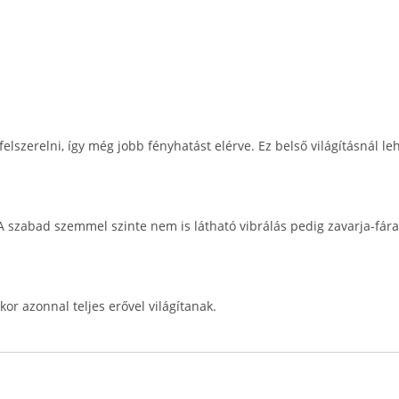
 felszerelni, így még jobb fényhatást elérve. Ez belső világításnál 
A szabad szemmel szinte nem is látható vibrálás pedig zavarja-fára
or azonnal teljes erővel világítanak.