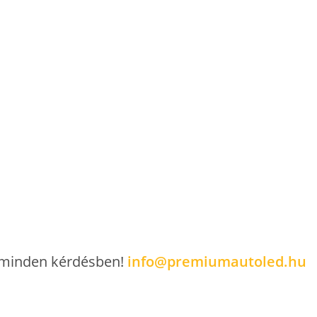
szállítási vagy csomagpontra szállítási lehetőségek közül.
t minden kérdésben!
info@premiumautoled.hu