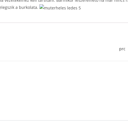
a vezetékeihez kell társitani. Bármikor leszerelhető ha már nincs 
elegszik a burkolata.
prc