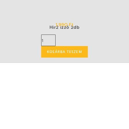
1.990
Ft
Hir2 izzó 2db
KOSÁRBA TESZEM