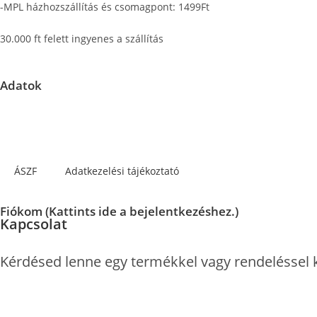
-MPL házhozszállítás és csomagpont: 1499Ft
30.000 ft felett ingyenes a szállítás
Adatok
Központi raktár címe: 2151 Fót, East Gate Business Park C/2
Fontos információ: A megadott címen nem tudunk személyes átvéte
ÁSZF
Adatkezelési tájékoztató
Fiókom (Kattints ide a bejelentkezéshez.)
Kapcsolat
Kérdésed lenne egy termékkel vagy rendeléssel 