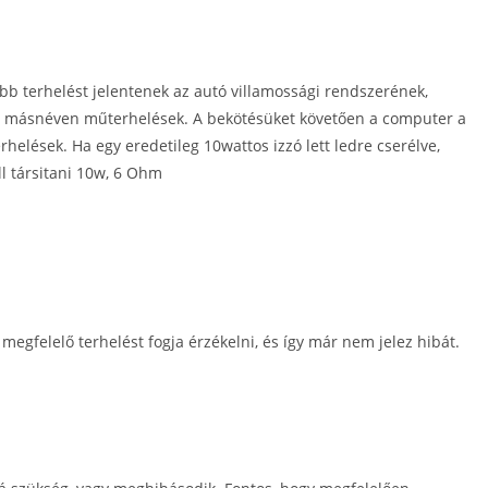
bb terhelést jelentenek az autó villamossági rendszerének,
vagy másnéven műterhelések. A bekötésüket követően a computer a
rhelések. Ha egy eredetileg 10wattos izzó lett ledre cserélve,
ell társitani 10w, 6 Ohm
gfelelő terhelést fogja érzékelni, és így már nem jelez hibát.