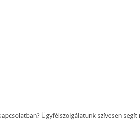
li lehetőséget biztosítani. Kérjük, válasszon a kényelmes házhoz
kapcsolatban? Ügyfélszolgálatunk szívesen segí