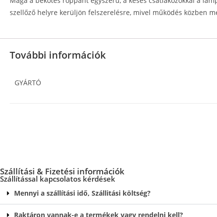
Maga a bekötés roppant egyszerű, a késes csatlakozókkal a lámp
szellőző helyre kerüljön felszerelésre, mivel működés közben m
További információk
GYÁRTÓ
Szállítási & Fizetési információk
Szállítással kapcsolatos kérdések
Mennyi a szállítási idő, Szállitási költség?
Raktáron vannak-e a termékek vagy rendelni kell?