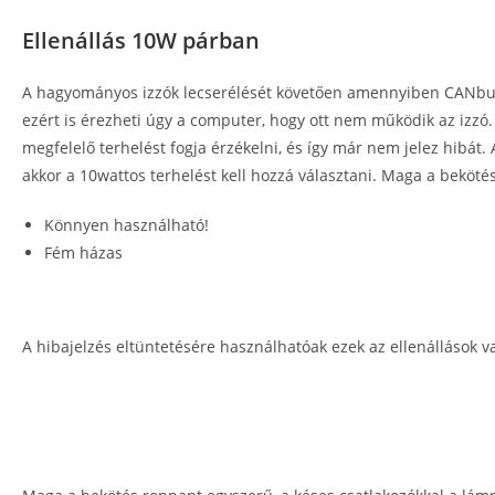
Ellenállás 10W párban
A hagyományos izzók lecserélését követően amennyiben CANbus re
ezért is érezheti úgy a computer, hogy ott nem működik az izzó
megfelelő terhelést fogja érzékelni, és így már nem jelez hibát. 
akkor a 10wattos terhelést kell hozzá választani. Maga a beköt
Könnyen használható!
Fém házas
A hibajelzés eltüntetésére használhatóak ezek az ellenállások 