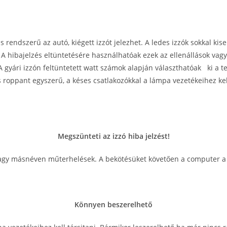
ndszerű az autó, kiégett izzót jelezhet. A ledes izzók sokkal kise
. A hibajelzés eltüntetésére használhatóak ezek az ellenállások 
A gyári izzón feltüntetett watt számok alapján választhatóak ki a te
és roppant egyszerű, a késes csatlakozókkal a lámpa vezetékeihez k
Megszünteti az izzó hiba jelzést!
vagy másnéven műterhelések. A bekötésüket követően a computer a me
Könnyen beszerelhető