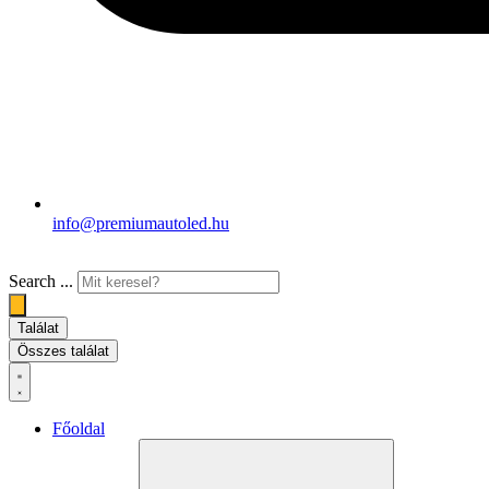
info@premiumautoled.hu
Search ...
Találat
Összes találat
Főoldal