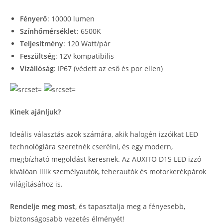
Fényerő
: 10000 lumen
Színhőmérséklet
: 6500K
Teljesítmény
: 120 Watt/pár
Feszültség
: 12V kompatibilis
Vízállóság
: IP67 (védett az eső és por ellen)
Kinek ajánljuk?
Ideális választás azok számára, akik halogén izzóikat LED
technológiára szeretnék cserélni, és egy modern,
megbízható megoldást keresnek. Az AUXITO D1S LED izzó
kiválóan illik személyautók, teherautók és motorkerékpárok
világításához is.
Rendelje meg most
, és tapasztalja meg a fényesebb,
biztonságosabb vezetés élményét!