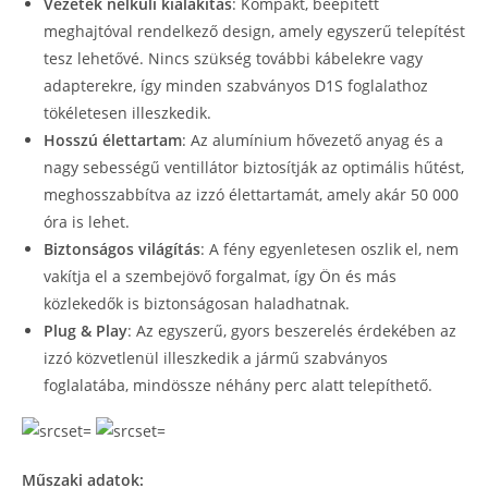
Vezeték nélküli kialakítás
: Kompakt, beépített
meghajtóval rendelkező design, amely egyszerű telepítést
tesz lehetővé. Nincs szükség további kábelekre vagy
adapterekre, így minden szabványos D1S foglalathoz
tökéletesen illeszkedik.
Hosszú élettartam
: Az alumínium hővezető anyag és a
nagy sebességű ventillátor biztosítják az optimális hűtést,
meghosszabbítva az izzó élettartamát, amely akár 50 000
óra is lehet.
Biztonságos világítás
: A fény egyenletesen oszlik el, nem
vakítja el a szembejövő forgalmat, így Ön és más
közlekedők is biztonságosan haladhatnak.
Plug & Play
: Az egyszerű, gyors beszerelés érdekében az
izzó közvetlenül illeszkedik a jármű szabványos
foglalatába, mindössze néhány perc alatt telepíthető.
Műszaki adatok: