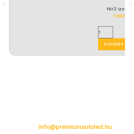
Hir2 izzó 2
1.990
Ft
KOSÁRBA TES
Fiókom (Kattints ide a bejelentkezéshez.)
Kapcsolat
Kérdésed lenne egy termékkel vagy
rendeléssel kapcsolatban?
Ügyfélszolgálatunk szívesen segít minden
kérdésben!
info@premiumautoled.hu