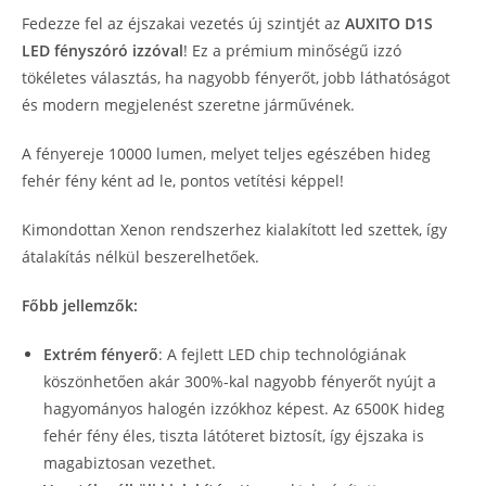
Fedezze fel az éjszakai vezetés új szintjét az
AUXITO D1S
LED fényszóró izzóval
! Ez a prémium minőségű izzó
tökéletes választás, ha nagyobb fényerőt, jobb láthatóságot
és modern megjelenést szeretne járművének.
A fényereje 10000 lumen, melyet teljes egészében hideg
fehér fény ként ad le, pontos vetítési képpel!
Kimondottan Xenon rendszerhez kialakított led szettek, így
átalakítás nélkül beszerelhetőek.
Főbb jellemzők:
Extrém fényerő
: A fejlett LED chip technológiának
köszönhetően akár 300%-kal nagyobb fényerőt nyújt a
hagyományos halogén izzókhoz képest. Az 6500K hideg
fehér fény éles, tiszta látóteret biztosít, így éjszaka is
magabiztosan vezethet.