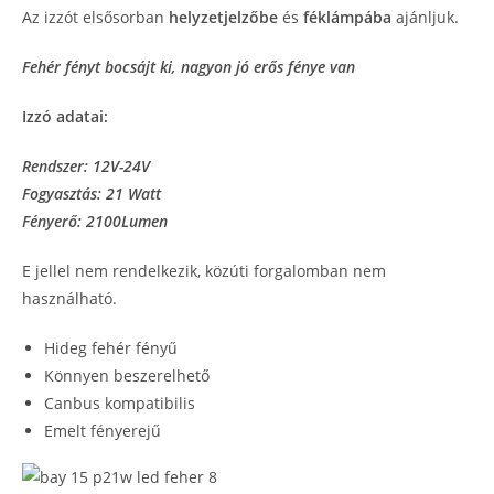
Az izzót elsősorban
helyzetjelzőbe
és
féklámpába
ajánljuk.
Fehér fényt bocsájt ki, nagyon jó erős fénye van
Izzó adatai:
Rendszer: 12V-24V
Fogyasztás: 21 Watt
Fényerő: 2100Lumen
E jellel nem rendelkezik, közúti forgalomban nem
használható.
Hideg fehér fényű
Könnyen beszerelhető
Canbus kompatibilis
Emelt fényerejű