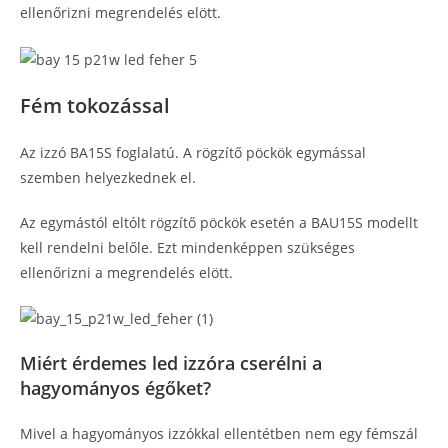
ellenőrizni megrendelés elött.
Fém tokozással
Az izzó BA15S foglalatú. A rögzítő pöckök egymással
szemben helyezkednek el.
Az egymástól eltólt rögzítő pöckök esetén a BAU15S modellt
kell rendelni belőle. Ezt mindenképpen szükséges
ellenőrizni a megrendelés elött.
Miért érdemes led izzóra cserélni a
hagyományos égőket?
Mivel a hagyományos izzókkal ellentétben nem egy fémszál