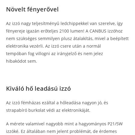
Növelt fényerővel
Az izzó nagy teljesítményű ledchippekkel van szerelve, így
fényereje igazán erőteljes 2100 lumen! A CANBUS izzóhoz
nem szükséges semmilyen plusz átalakítás, mivel a beépített
elektronika vezérli. Az izzó csere után a normál
tempóban fog villogni az irányjelző és nem jelez
hibakódot sem.
Kiváló hő leadású izzó
Az izzó fémházas ezáltal a hőleadása nagyon jó, és
strapabíró burkolat védi az elektronikáját.
A mérete valamivel nagyobb mint a hagyományos P21/5W
izzóké. Ez általában nem jelent problémát, de érdemes