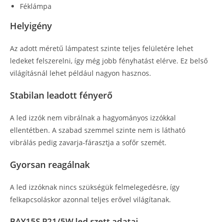
Féklámpa
Helyigény
Az adott méretű lámpatest szinte teljes felületére lehet
ledeket felszerelni, így még jobb fényhatást elérve. Ez belső
világításnál lehet például nagyon hasznos.
Stabilan leadott fényerő
A led izzók nem vibrálnak a hagyományos izzókkal
ellentétben. A szabad szemmel szinte nem is látható
vibrálás pedig zavarja-fárasztja a sofőr szemét.
Gyorsan reagálnak
A led izzóknak nincs szükségük felmelegedésre, így
felkapcsoláskor azonnal teljes erővel világítanak.
BAY15S P21/5W led szett adatai