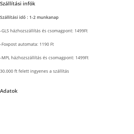
Szállítási infók
Szállítási idő : 1-2 munkanap
-GLS házhozszállítás és csomagpont: 1499Ft
-Foxpost automata: 1190 Ft
-MPL házhozszállítás és csomagpont: 1499Ft
30.000 ft felett ingyenes a szállítás
Adatok
Központi raktár címe: 2151 Fót, East Gate Business Park C/2
Fontos információ: A megadott címen nem tudunk személyes
átvételi lehetőséget biztosítani. Kérjük, válasszon a kényelmes
házhozszállítási vagy csomagpontra szállítási lehetőségek közül.