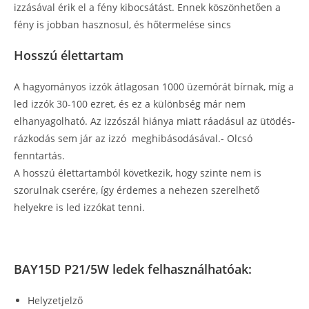
izzásával érik el a fény kibocsátást. Ennek köszönhetően a
fény is jobban hasznosul, és hőtermelése sincs
Hosszú élettartam
A hagyományos izzók átlagosan 1000 üzemórát bírnak, míg a
led izzók 30-100 ezret, és ez a különbség már nem
elhanyagolható. Az izzószál hiánya miatt ráadásul az ütödés-
rázkodás sem jár az izzó meghibásodásával.- Olcsó
fenntartás.
A hosszú élettartamból következik, hogy szinte nem is
szorulnak cserére, így érdemes a nehezen szerelhető
helyekre is led izzókat tenni.
BAY15D P21/5W ledek felhasználhatóak:
Helyzetjelző