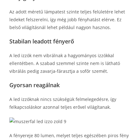
Az adott méretű lámpatest szinte teljes felületére lehet
ledeket felszerelni, így még jobb fényhatást elérve. Ez
belső világításnál lehet például nagyon hasznos.
Stabilan leadott fényerő
A led izzók nem vibrálnak a hagyományos izzókkal
ellentétben. A szabad szemmel szinte nem is látható
vibrálás pedig zavarja-fárasztja a sofőr szemét.
Gyorsan reagálnak
A led izzóknak nincs szükségük felmelegedésre, így
felkapcsoláskor azonnal teljes erővel világítanak.
A fényereje 80 lumen, melyet teljes egészében piros fény