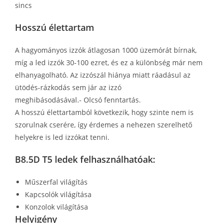
sincs
Hosszú élettartam
A hagyományos izzók átlagosan 1000 üzemórát bírnak,
míg a led izzók 30-100 ezret, és ez a különbség már nem
elhanyagolható. Az izzószál hiánya miatt ráadásul az
ütödés-rázkodás sem jár az izzó
meghibásodásával.- Olcsó fenntartás.
A hosszú élettartamból következik, hogy szinte nem is
szorulnak cserére, így érdemes a nehezen szerelhető
helyekre is led izzókat tenni.
B8.5D T5 ledek felhasználhatóak:
Műszerfal világítás
Kapcsolók világítása
Konzolok világítása
Helyigény