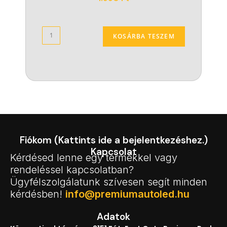
KOSÁRBA TESZEM
Fiókom (Kattints ide a bejelentkezéshez.)
Kapcsolat
Kérdésed lenne egy termékkel vagy
rendeléssel kapcsolatban?
Ügyfélszolgálatunk szívesen segít minden
kérdésben!
info@premiumautoled.hu
Adatok