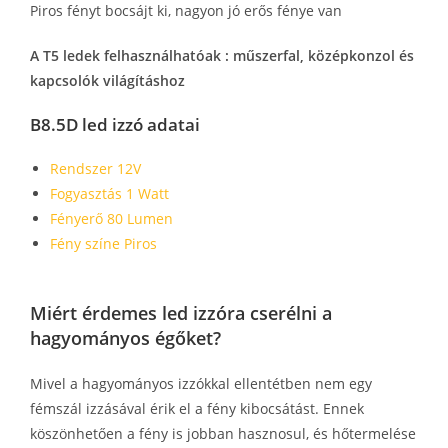
Piros fényt bocsájt ki, nagyon jó erős fénye van
A T5 ledek felhasználhatóak : műszerfal, középkonzol és
kapcsolók világításhoz
B8.5D led izzó adatai
Rendszer 12V
Fogyasztás 1 Watt
Fényerő 80 Lumen
Fény színe Piros
Miért érdemes led izzóra cserélni a
hagyományos égőket?
Mivel a hagyományos izzókkal ellentétben nem egy
fémszál izzásával érik el a fény kibocsátást. Ennek
köszönhetően a fény is jobban hasznosul, és hőtermelése