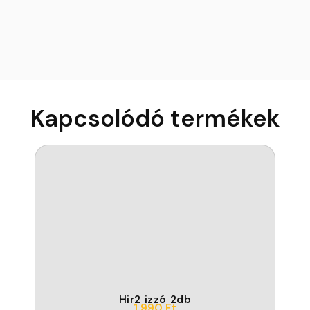
Kapcsolódó termékek
Hir2 izzó 2db
1.990
Ft