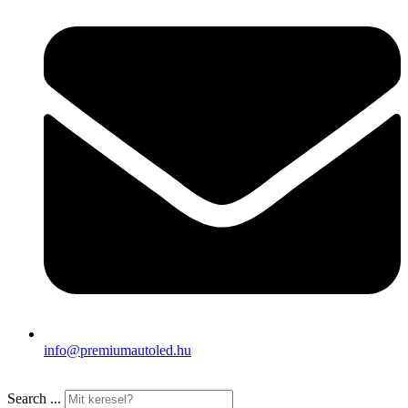
info@premiumautoled.hu
Search ...